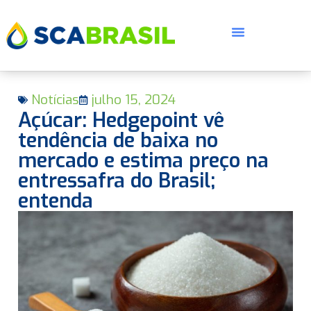
Notícias
julho 15, 2024
Açúcar: Hedgepoint vê
tendência de baixa no
mercado e estima preço na
entressafra do Brasil;
E
entenda