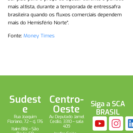
mais altista, durante a temporada de entressafra
brasileira quando os fluxos comerciais dependem
mais do Hemisfério Norte”.
Fonte:
Money Times
Sudest
Centro-
Siga a SCA
e
Oeste
BRASIL
Rua Joaquim
Av. Deputado Jamel
Floriano, 72 – cj. 176
Cecílio, 3310 – sala
409
Itaim Bibi – São