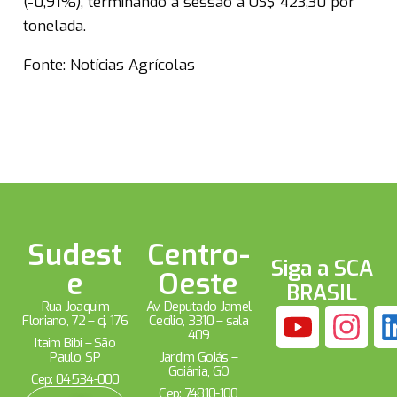
(-0,91%), terminando a sessão a US$ 423,30 por
tonelada.
Fonte: Notícias Agrícolas
Sudest
Centro-
Siga a SCA
e
Oeste
BRASIL
Rua Joaquim
Av. Deputado Jamel
Floriano, 72 – cj. 176
Cecílio, 3310 – sala
409
Itaim Bibi – São
Paulo, SP
Jardim Goiás –
Goiânia, GO
Cep: 04534-000
Cep: 74810-100