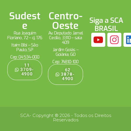
Sudest
Centro-
Siga a SCA
e
Oeste
BRASIL
Rua Joaquim
Av. Deputado Jamel
Floriano, 72 – cj. 176
Cecílio, 3310 – sala
409
Itaim Bibi – São
Paulo, SP
Jardim Goiás –
Goiânia, GO
Cep: 04534-000
Cep: 74810-100
11
3709-
62
4900
3878-
4900
SCA- Copyright ® 2026 - Todos os Direitos
Reservados