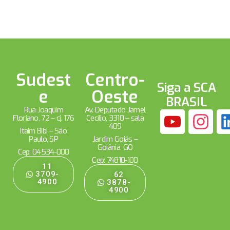
Sudest
Centro-
Siga a SCA
e
Oeste
BRASIL
Rua Joaquim
Av. Deputado Jamel
Floriano, 72 – cj. 176
Cecílio, 3310 – sala
409
Itaim Bibi – São
Paulo, SP
Jardim Goiás –
Goiânia, GO
Cep: 04534-000
Cep: 74810-100
11
3709-
62
4900
3878-
4900