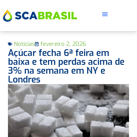
Notícias
fevereiro 2, 2026
Açúcar fecha 6ª feira em
baixa e tem perdas acima de
3% na semana em NY e
Londres
E