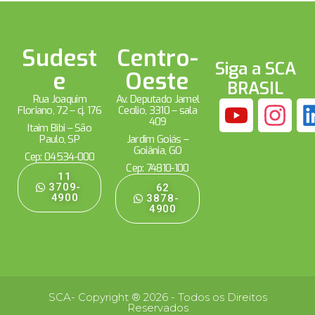
Sudest
Centro-
Siga a SCA
e
Oeste
BRASIL
Rua Joaquim
Av. Deputado Jamel
Floriano, 72 – cj. 176
Cecílio, 3310 – sala
409
Itaim Bibi – São
Paulo, SP
Jardim Goiás –
Goiânia, GO
Cep: 04534-000
Cep: 74810-100
11
3709-
62
4900
3878-
4900
SCA- Copyright ® 2026 - Todos os Direitos
Reservados