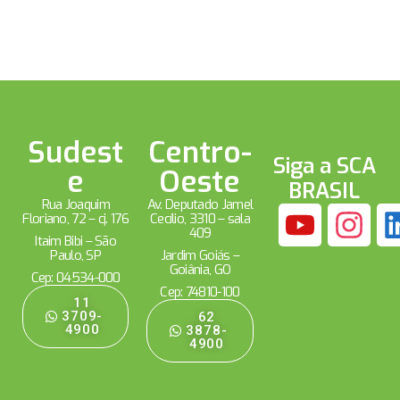
Sudest
Centro-
Siga a SCA
e
Oeste
BRASIL
Rua Joaquim
Av. Deputado Jamel
Floriano, 72 – cj. 176
Cecílio, 3310 – sala
409
Itaim Bibi – São
Paulo, SP
Jardim Goiás –
Goiânia, GO
Cep: 04534-000
Cep: 74810-100
11
3709-
62
4900
3878-
4900