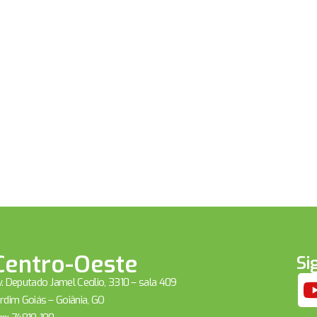
Centro-Oeste
Si
. Deputado Jamel Cecílio, 3310 – sala 409
rdim Goiás – Goiânia, GO