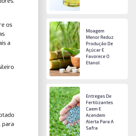
dores.
re os
Moagem
as
Menor Reduz
is a
Produção De
Açúcar E
Favorece O
Etanol
ileiro
Entregas De
Fertilizantes
Caem E
cotado
Acendem
Alerta Para A
, para
Safra