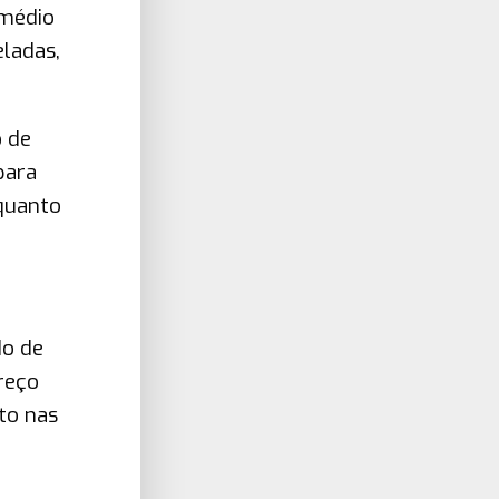
 médio
eladas,
 de
para
quanto
do de
preço
to nas