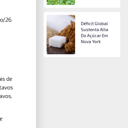
ço/26
Déficit Global
Sustenta Alta
Do Açúcar Em
Nova York
is de
tavos
avos,
e