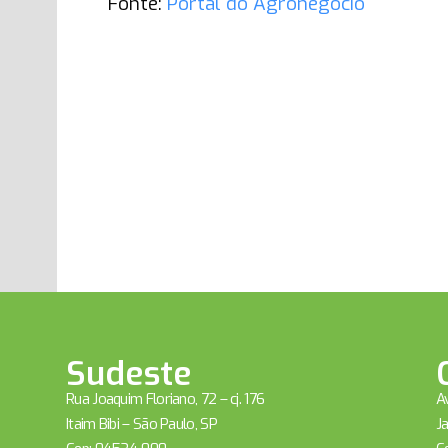
Fonte:
Portal do Agronegócio
Sudeste
Rua Joaquim Floriano, 72 – cj. 176
Av
Itaim Bibi – São Paulo, SP
Ja