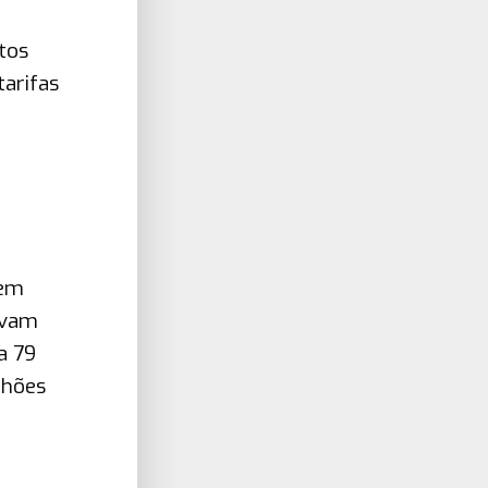
tos
arifas
 em
avam
a 79
lhões