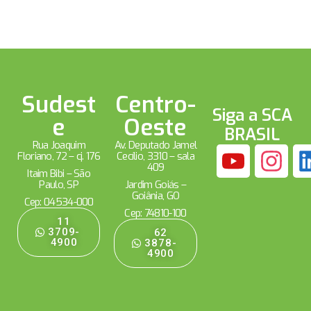
Sudest
Centro-
Siga a SCA
e
Oeste
BRASIL
Rua Joaquim
Av. Deputado Jamel
Floriano, 72 – cj. 176
Cecílio, 3310 – sala
409
Itaim Bibi – São
Paulo, SP
Jardim Goiás –
Goiânia, GO
Cep: 04534-000
Cep: 74810-100
11
3709-
62
4900
3878-
4900