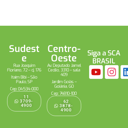
Sudest
Centro-
Siga a SCA
e
Oeste
BRASIL
Rua Joaquim
Av. Deputado Jamel
Floriano, 72 – cj. 176
Cecílio, 3310 – sala
409
Itaim Bibi – São
Paulo, SP
Jardim Goiás –
Goiânia, GO
Cep: 04534-000
Cep: 74810-100
11
3709-
62
4900
3878-
4900