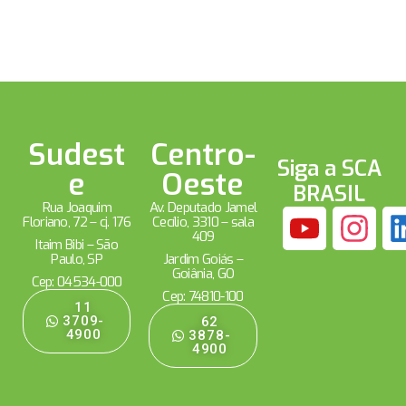
Sudest
Centro-
Siga a SCA
e
Oeste
BRASIL
Rua Joaquim
Av. Deputado Jamel
Floriano, 72 – cj. 176
Cecílio, 3310 – sala
409
Itaim Bibi – São
Paulo, SP
Jardim Goiás –
Goiânia, GO
Cep: 04534-000
Cep: 74810-100
11
3709-
62
4900
3878-
4900