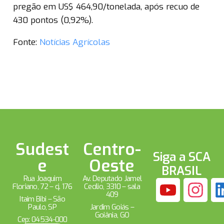
pregão em US$ 464,90/tonelada, após recuo de
430 pontos (0,92%).
Fonte:
Notícias Agrícolas
Sudest
Centro-
Siga a SCA
e
Oeste
BRASIL
Rua Joaquim
Av. Deputado Jamel
Floriano, 72 – cj. 176
Cecílio, 3310 – sala
409
Itaim Bibi – São
Paulo, SP
Jardim Goiás –
Goiânia, GO
Cep: 04534-000