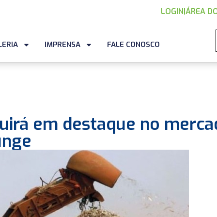
LOGIN
|
ÁREA DO
LERIA
IMPRENSA
FALE CONOSCO
eguirá em destaque no merca
unge