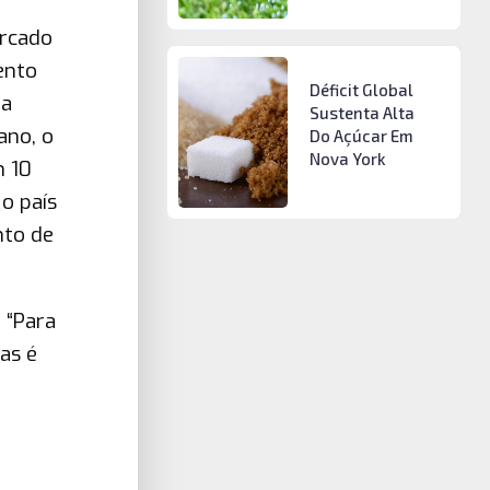
ercado
ento
Déficit Global
Na
Sustenta Alta
ano, o
Do Açúcar Em
Nova York
m 10
o país
nto de
 “Para
as é