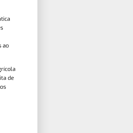
tica
es
s ao
rícola
ita de
dos