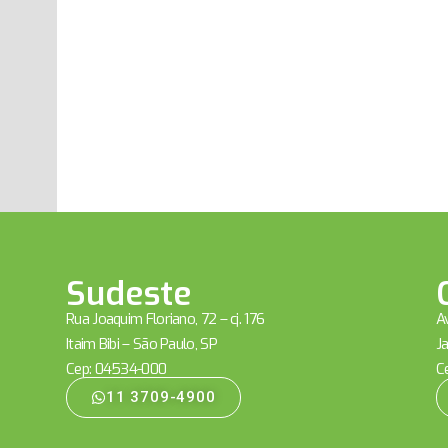
Sudeste
Rua Joaquim Floriano, 72 – cj. 176
Av
Itaim Bibi – São Paulo, SP
Ja
Cep: 04534-000
C
11 3709-4900