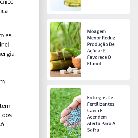
cnico
ica
Moagem
m as
Menor Reduz
inel
Produção De
Açúcar E
ergia,
Favorece O
Etanol
êm
Entregas De
Fertilizantes
 tem
Caem E
e dos
Acendem
Alerta Para A
só
Safra