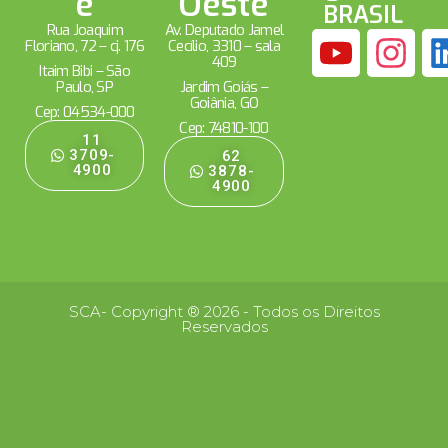
e
Oeste
BRASIL
Rua Joaquim
Av. Deputado Jamel
Floriano, 72 – cj. 176
Cecílio, 3310 – sala
409
Itaim Bibi – São
Paulo, SP
Jardim Goiás –
Goiânia, GO
Cep: 04534-000
Cep: 74810-100
11
3709-
62
4900
3878-
4900
SCA- Copyright ® 2026 - Todos os Direitos
Reservados