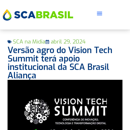
SCA na Mìdia
abril 29, 2024
Versão agro do Vision Tech
Summit terá apoio
institucional da SCA Brasil
Aliança
E