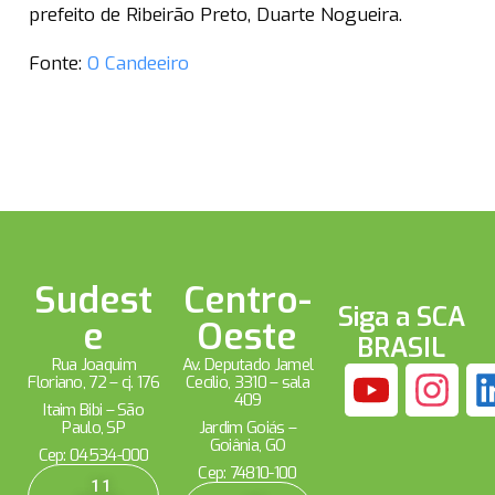
prefeito de Ribeirão Preto, Duarte Nogueira.
Fonte:
O Candeeiro
Sudest
Centro-
Siga a SCA
e
Oeste
BRASIL
Rua Joaquim
Av. Deputado Jamel
Floriano, 72 – cj. 176
Cecílio, 3310 – sala
409
Itaim Bibi – São
Paulo, SP
Jardim Goiás –
Goiânia, GO
Cep: 04534-000
Cep: 74810-100
11