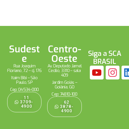
Sudest
Centro-
Siga a SCA
e
Oeste
BRASIL
Rua Joaquim
Av. Deputado Jamel
Floriano, 72 – cj. 176
Cecílio, 3310 – sala
409
Itaim Bibi – São
Paulo, SP
Jardim Goiás –
Goiânia, GO
Cep: 04534-000
Cep: 74810-100
11
3709-
62
4900
3878-
4900