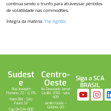
continua sendo o trunfo para atravessar períodos
de volatilidade nas commodities.
Íntegra da matéria:
The AgriBiz
Sudest
Centro-
Siga a SCA
e
Oeste
BRASIL
Rua Joaquim
Av. Deputado Jamel
Floriano, 72 – cj. 176
Cecílio, 3310 – sala
409
Itaim Bibi – São
Paulo, SP
Jardim Goiás –
Goiânia, GO
Cep: 04534-000