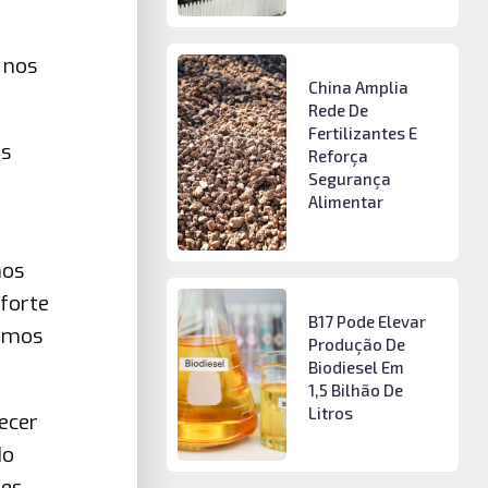
 nos
China Amplia
Rede De
Fertilizantes E
os
Reforça
Segurança
Alimentar
mos
forte
B17 Pode Elevar
sumos
Produção De
Biodiesel Em
1,5 Bilhão De
Litros
ecer
do
ões