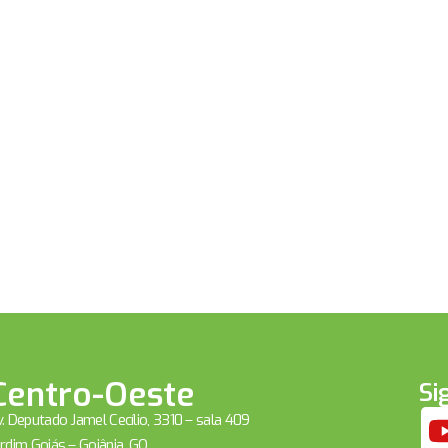
Centro-Oeste
Si
. Deputado Jamel Cecílio, 3310 – sala 409
rdim Goiás – Goiânia, GO