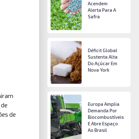
Acendem
Alerta Para A
Safra
Déficit Global
Sustenta Alta
Do Açúcar Em
Nova York
niram
Europa Amplia
 de
Demanda Por
ões de
Biocombustíveis
E Abre Espaço
Ao Brasil