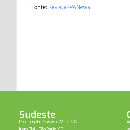
Fonte:
RevistaRPANews
Sudeste
Rua Joaquim Floriano, 72 – cj. 176
Av
Itaim Bibi – São Paulo, SP
Ja