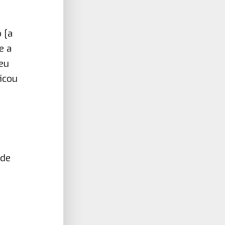
 [a
e a
eu
ficou
 de