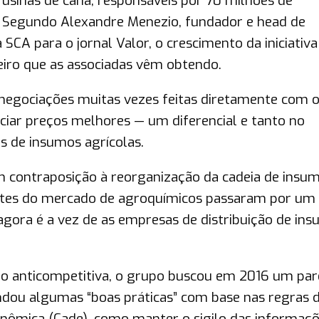
usinas de cana, responsáveis por 70 milhões de
 Segundo Alexandre Menezio, fundador e head de
SCA para o jornal Valor, o crescimento da iniciativa
ceiro que as associadas vêm obtendo.
negociações muitas vezes feitas diretamente com 
ciar preços melhores — um diferencial e tanto no
 de insumos agrícolas.
m contraposição à reorganização da cadeia de insu
antes do mercado de agroquímicos passaram por um 
gora é a vez de as empresas de distribuição de in
ão anticompetitiva, o grupo buscou em 2016 um par
ndou algumas “boas práticas” com base nas regras 
nômica (Cade), como manter o sigilo das informaç