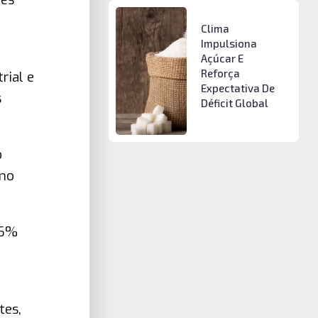
Clima
Impulsiona
Açúcar E
Reforça
rial e
Expectativa De
s
Déficit Global
o
omo
 6%
tes,