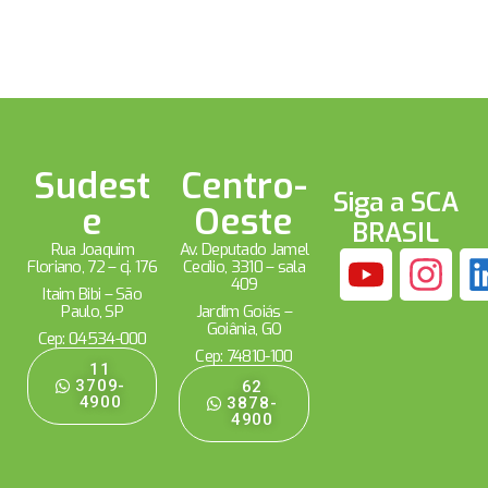
Sudest
Centro-
Siga a SCA
e
Oeste
BRASIL
Rua Joaquim
Av. Deputado Jamel
Floriano, 72 – cj. 176
Cecílio, 3310 – sala
409
Itaim Bibi – São
Paulo, SP
Jardim Goiás –
Goiânia, GO
Cep: 04534-000
Cep: 74810-100
11
3709-
62
4900
3878-
4900