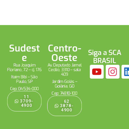
Sudest
Centro-
Siga a SCA
e
Oeste
BRASIL
Rua Joaquim
Av. Deputado Jamel
Floriano, 72 – cj. 176
Cecílio, 3310 – sala
409
Itaim Bibi – São
Paulo, SP
Jardim Goiás –
Goiânia, GO
Cep: 04534-000
Cep: 74810-100
11
3709-
62
4900
3878-
4900