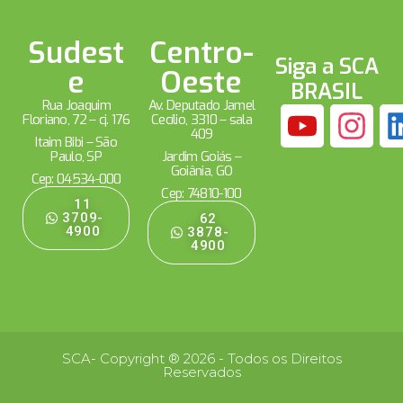
Sudest
Centro-
Siga a SCA
e
Oeste
BRASIL
Rua Joaquim
Av. Deputado Jamel
Floriano, 72 – cj. 176
Cecílio, 3310 – sala
409
Itaim Bibi – São
Paulo, SP
Jardim Goiás –
Goiânia, GO
Cep: 04534-000
Cep: 74810-100
11
3709-
62
4900
3878-
4900
SCA- Copyright ® 2026 - Todos os Direitos
Reservados