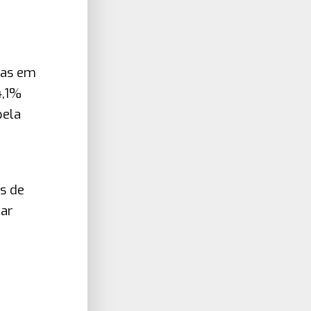
mas em
4,1%
pela
s de
uar