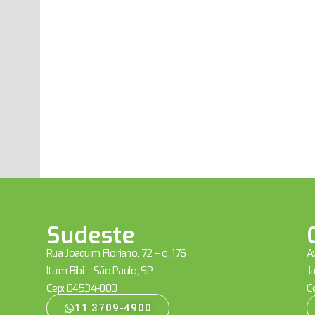
Sudeste
Rua Joaquim Floriano, 72 – cj. 176
Av
Itaim Bibi – São Paulo, SP
Ja
Cep: 04534-000
C
11 3709-4900