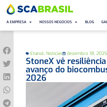
A EMPRESA
NOSSOS NEGÓCIOS
BLOG
GA
Etanol
,
Notícias
dezembro 18, 202
StoneX vê resiliênci
avanço do biocombust
2026