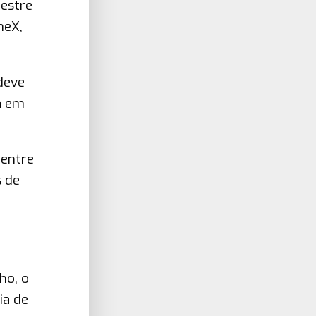
mestre
neX,
deve
a em
 entre
s de
ho, o
ia de