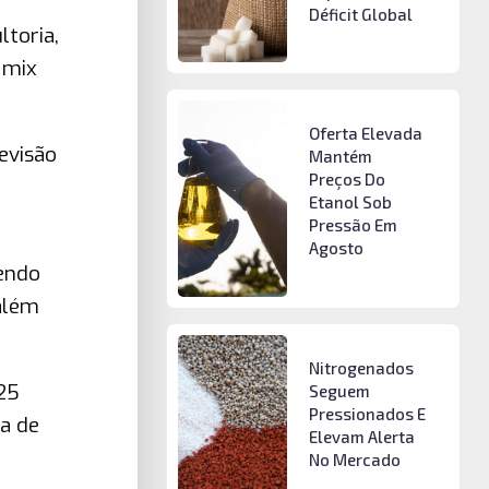
Déficit Global
ltoria,
 mix
Oferta Elevada
revisão
Mantém
Preços Do
Etanol Sob
Pressão Em
Agosto
cendo
além
Nitrogenados
25
Seguem
Pressionados E
a de
Elevam Alerta
No Mercado