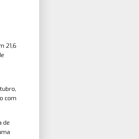
m 21,6
de
tubro,
mo com
a de
 uma