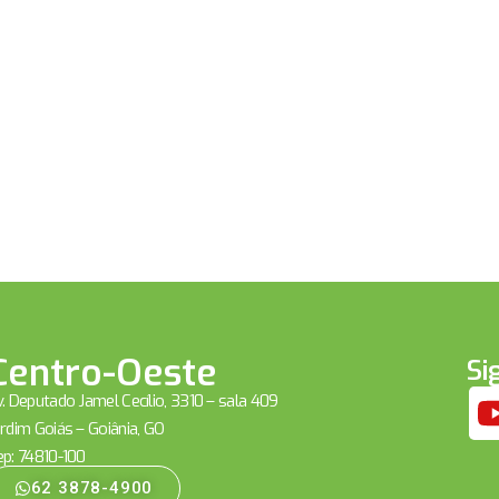
Centro-Oeste
Si
. Deputado Jamel Cecílio, 3310 – sala 409
rdim Goiás – Goiânia, GO
ep: 74810-100
62 3878-4900