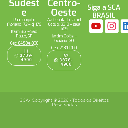
Sudest
Centro-
Siga a SCA
e
Oeste
BRASIL
Rua Joaquim
Av. Deputado Jamel
Floriano, 72 – cj. 176
Cecílio, 3310 – sala
409
Itaim Bibi – São
Paulo, SP
Jardim Goiás –
Goiânia, GO
Cep: 04534-000
Cep: 74810-100
11
3709-
62
4900
3878-
4900
SCA- Copyright ® 2026 - Todos os Direitos
Reservados