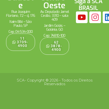
Siga a SCA
e
Oeste
BRASIL
Rua Joaquim
Av. Deputado Jamel
Floriano, 72 – cj. 176
Cecílio, 3310 – sala
409
Itaim Bibi – São
Paulo, SP
Jardim Goiás –
Goiânia, GO
Cep: 04534-000
Cep: 74810-100
11
3709-
62
4900
3878-
4900
SCA- Copyright ® 2026 - Todos os Direitos
Reservados