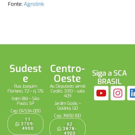
Fonte:
Agrolink
Sudest
Centro-
Siga a SCA
e
Oeste
BRASIL
Rua Joaquim
Av. Deputado Jamel
Floriano, 72 – cj. 176
Cecílio, 3310 – sala
409
Itaim Bibi – São
Paulo, SP
Jardim Goiás –
Goiânia, GO
Cep: 04534-000
Cep: 74810-100
11
3709-
62
4900
3878-
4900