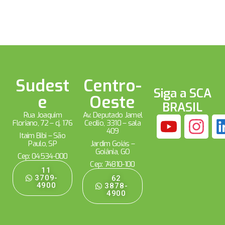
Sudest
Centro-
Siga a SCA
e
Oeste
BRASIL
Rua Joaquim
Av. Deputado Jamel
Floriano, 72 – cj. 176
Cecílio, 3310 – sala
409
Itaim Bibi – São
Paulo, SP
Jardim Goiás –
Goiânia, GO
Cep: 04534-000
Cep: 74810-100
11
3709-
62
4900
3878-
4900