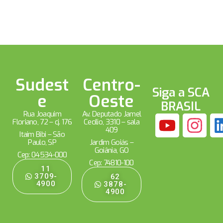
Sudest
Centro-
Siga a SCA
e
Oeste
BRASIL
Rua Joaquim
Av. Deputado Jamel
Floriano, 72 – cj. 176
Cecílio, 3310 – sala
409
Itaim Bibi – São
Paulo, SP
Jardim Goiás –
Goiânia, GO
Cep: 04534-000
Cep: 74810-100
11
3709-
62
4900
3878-
4900