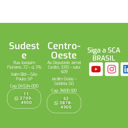
Sudest
Centro-
Siga a SCA
e
Oeste
BRASIL
Rua Joaquim
Av. Deputado Jamel
Floriano, 72 – cj. 176
Cecílio, 3310 – sala
409
Itaim Bibi – São
Paulo, SP
Jardim Goiás –
Goiânia, GO
Cep: 04534-000
Cep: 74810-100
11
3709-
62
4900
3878-
4900