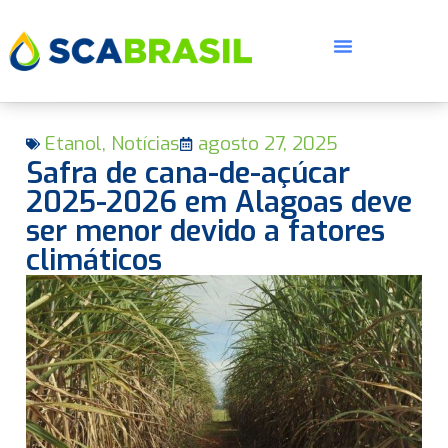
Etanol
,
Notícias
agosto 27, 2025
Safra de cana-de-açúcar
2025-2026 em Alagoas deve
ser menor devido a fatores
climáticos
E