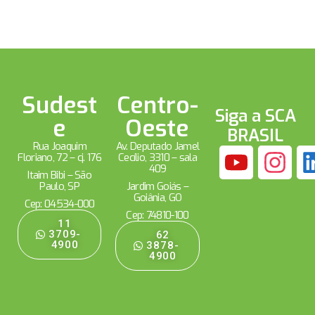
Sudest
Centro-
Siga a SCA
e
Oeste
BRASIL
Rua Joaquim
Av. Deputado Jamel
Floriano, 72 – cj. 176
Cecílio, 3310 – sala
409
Itaim Bibi – São
Paulo, SP
Jardim Goiás –
Goiânia, GO
Cep: 04534-000
Cep: 74810-100
11
3709-
62
4900
3878-
4900