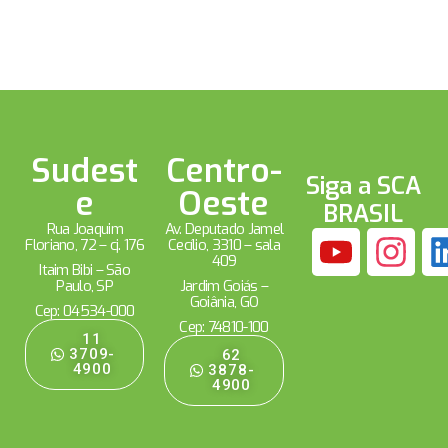
Sudest
Centro-
Siga a SCA
e
Oeste
BRASIL
Rua Joaquim
Av. Deputado Jamel
Floriano, 72 – cj. 176
Cecílio, 3310 – sala
409
Itaim Bibi – São
Paulo, SP
Jardim Goiás –
Goiânia, GO
Cep: 04534-000
Cep: 74810-100
11
3709-
62
4900
3878-
4900