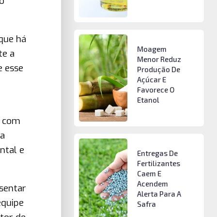
o
 que há
Moagem
te a
Menor Reduz
e esse
Produção De
Açúcar E
Favorece O
Etanol
a com
pa
ntal e
Entregas De
Fertilizantes
Caem E
Acendem
esentar
Alerta Para A
equipe
Safra