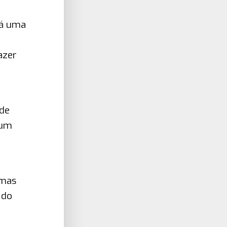
Há uma
azer
de
 um
smas
 do