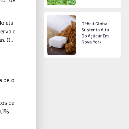
tor de
do ela
Déficit Global
Sustenta Alta
erva e
Do Açúcar Em
o. Ou
Nova York
s pelo
cos de
0,1%