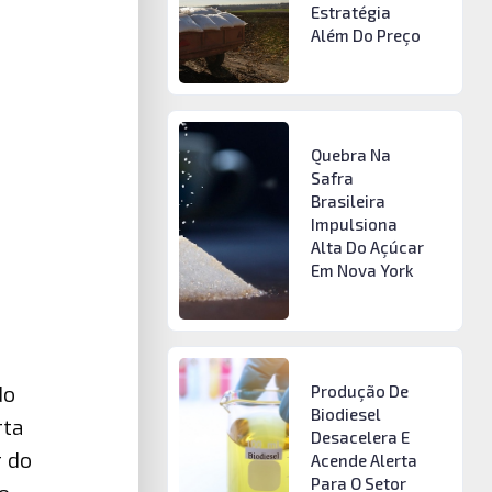
Estratégia
Além Do Preço
Quebra Na
Safra
Brasileira
Impulsiona
Alta Do Açúcar
Em Nova York
Produção De
do
Biodiesel
rta
Desacelera E
r do
Acende Alerta
Para O Setor