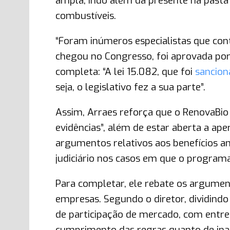
ampla, indo além da presente na pasta 
combustíveis.
“Foram inúmeros especialistas que cont
chegou no Congresso, foi aprovada por
completa: “A lei 15.082, que foi
sancion
seja, o legislativo fez a sua parte”.
Assim, Arraes reforça que o RenovaBio 
evidências”, além de estar aberta a ap
argumentos relativos aos benefícios a
judiciário nos casos em que o programa
Para completar, ele rebate os argumen
empresas. Segundo o diretor, dividind
de participação de mercado, com entre
cumprimento das regras quanto de ina