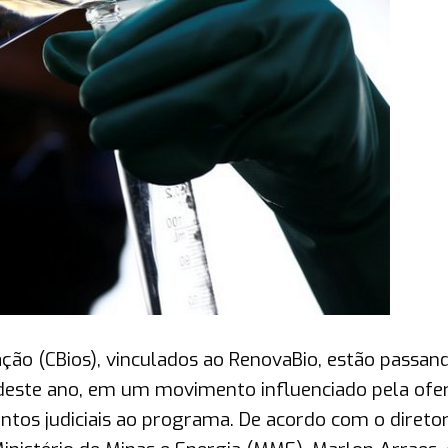
ção (CBios), vinculados ao RenovaBio, estão passan
deste ano, em um movimento influenciado pela ofe
tos judiciais ao programa. De acordo com o direto