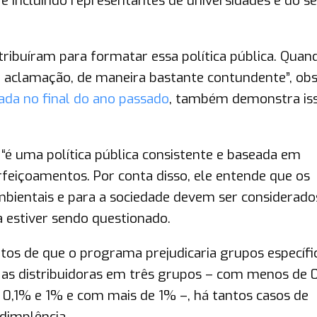
e incluindo representantes de universidades e do se
ribuíram para formatar essa política pública. Quan
 aclamação, de maneira bastante contundente”, obs
ada no final do ano passado
, também demonstra iss
“é uma política pública consistente e baseada em
erfeiçoamentos. Por conta disso, ele entende que os
mbientais e para a sociedade devem ser considerado
 estiver sendo questionado.
tos de que o programa prejudicaria grupos específi
o as distribuidoras em três grupos – com menos de 
 0,1% e 1% e com mais de 1% –, há tantos casos de
dimplência.