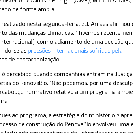
nistério de Minas e Energia (MME), Marlon Arraes, 
carado de forma ampla.
 realizado nesta segunda-feira, 20, Arraes afirmou
to das mudanças climáticas. “Tivemos recentemen
Internacional], com o adiamento de uma decisão qu
erindo-se às
pressões internacionais sofridas pela
tas de descarbonização.
 é percebido quando companhias entram na Justiç
etas do RenovaBio. “Não podemos, por uma descul
arcabouço normativo relativo a um programa ambie
rma.
ques ao programa, a estratégia do ministério é apr
processo de construção do RenovaBio envolveu uma 