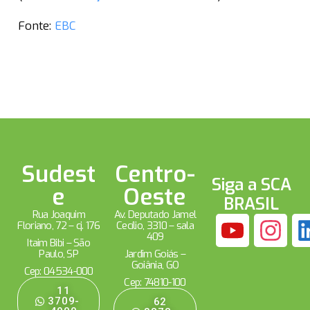
Fonte:
EBC
Sudest
Centro-
Siga a SCA
e
Oeste
BRASIL
Rua Joaquim
Av. Deputado Jamel
Floriano, 72 – cj. 176
Cecílio, 3310 – sala
409
Itaim Bibi – São
Paulo, SP
Jardim Goiás –
Goiânia, GO
Cep: 04534-000
Cep: 74810-100
11
3709-
62