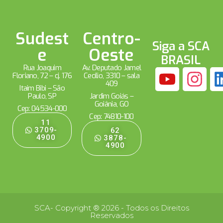
Sudest
Centro-
Siga a SCA
e
Oeste
BRASIL
Rua Joaquim
Av. Deputado Jamel
Floriano, 72 – cj. 176
Cecílio, 3310 – sala
409
Itaim Bibi – São
Paulo, SP
Jardim Goiás –
Goiânia, GO
Cep: 04534-000
Cep: 74810-100
11
3709-
62
4900
3878-
4900
SCA- Copyright ® 2026 - Todos os Direitos
Reservados