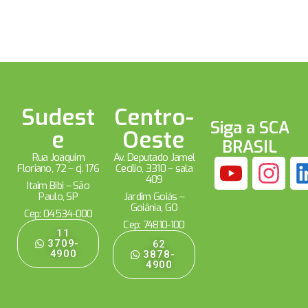
Sudest
Centro-
Siga a SCA
e
Oeste
BRASIL
Rua Joaquim
Av. Deputado Jamel
Floriano, 72 – cj. 176
Cecílio, 3310 – sala
409
Itaim Bibi – São
Paulo, SP
Jardim Goiás –
Goiânia, GO
Cep: 04534-000
Cep: 74810-100
11
3709-
62
4900
3878-
4900