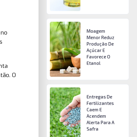
Moagem
 no
Menor Reduz
s
Produção De
Açúcar E
Favorece O
Etanol
nta
tão. O
Entregas De
Fertilizantes
Caem E
Acendem
Alerta Para A
Safra