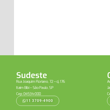
Sudeste
Rua Joaquim Floriano, 72 – cj. 176
Av
Itaim Bibi – São Paulo, SP
Ja
Cep: 04534-000
C
11 3709-4900