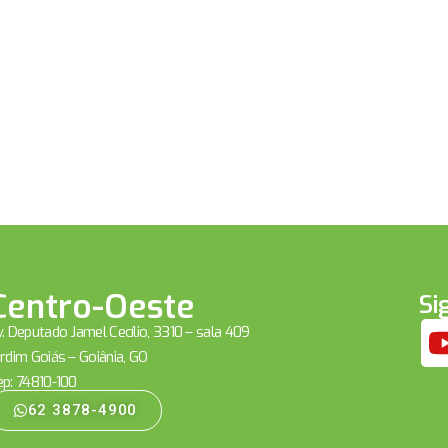
Centro-Oeste
Si
. Deputado Jamel Cecílio, 3310 – sala 409
rdim Goiás – Goiânia, GO
ep: 74810-100
62 3878-4900