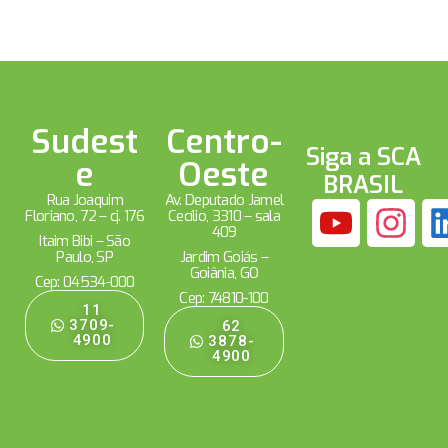
Sudest
Centro-
Siga a SCA
e
Oeste
BRASIL
Rua Joaquim
Av. Deputado Jamel
Floriano, 72 – cj. 176
Cecílio, 3310 – sala
409
Itaim Bibi – São
Paulo, SP
Jardim Goiás –
Goiânia, GO
Cep: 04534-000
Cep: 74810-100
11
3709-
62
4900
3878-
4900