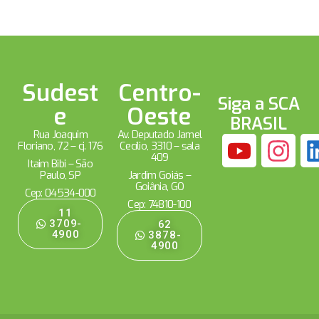
Sudest
Centro-
Siga a SCA
e
Oeste
BRASIL
Rua Joaquim
Av. Deputado Jamel
Floriano, 72 – cj. 176
Cecílio, 3310 – sala
409
Itaim Bibi – São
Paulo, SP
Jardim Goiás –
Goiânia, GO
Cep: 04534-000
Cep: 74810-100
11
3709-
62
4900
3878-
4900