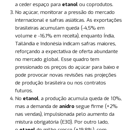
a ceder espaço para
etanol
ou coprodutos.
No açúcar, monitorar a pressão do mercado
internacional e safras asiáticas. As exportações
brasileiras acumulam queda (-4,5% em
volume e -16,1% em receita), enquanto Índia,
Tailândia e Indonésia indicam safras maiores,
reforçando a expectativa de oferta abundante
no mercado global. Esse quadro tem
pressionado os preços do açúcar para baixo e
pode provocar novas revisões nas projeções
de produção brasileira ou nos contratos
futuros.
No
etanol
, a produção acumula queda de 10%,
mas a demanda de
anidro
segue firme (+2%
nas vendas), impulsionada pelo aumento da
mistura obrigatória (E30). Por outro lado,
o
etanol
de milho cresce (+19,8%), com