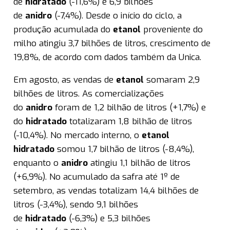
de
hidratado
(-11,6%) e 6,9 bilhões
de
anidro
(-7,4%). Desde o início do ciclo, a
produção acumulada do
etanol
proveniente do
milho atingiu 3,7 bilhões de litros, crescimento de
19,8%, de acordo com dados também da Unica.
Em agosto, as vendas de
etanol
somaram 2,9
bilhões de litros. As comercializações
do
anidro
foram de 1,2 bilhão de litros (+1,7%) e
do
hidratado
totalizaram 1,8 bilhão de litros
(-10,4%). No mercado interno, o
etanol
hidratado
somou 1,7 bilhão de litros (-8,4%),
enquanto o
anidro
atingiu 1,1 bilhão de litros
(+6,9%). No acumulado da safra até 1º de
setembro, as vendas totalizam 14,4 bilhões de
litros (-3,4%), sendo 9,1 bilhões
de
hidratado
(-6,3%) e 5,3 bilhões