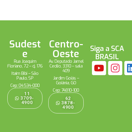
Sudest
Centro-
Siga a SCA
e
Oeste
BRASIL
Rua Joaquim
Av. Deputado Jamel
Floriano, 72 – cj. 176
Cecílio, 3310 – sala
409
Itaim Bibi – São
Paulo, SP
Jardim Goiás –
Goiânia, GO
Cep: 04534-000
Cep: 74810-100
11
3709-
62
4900
3878-
4900