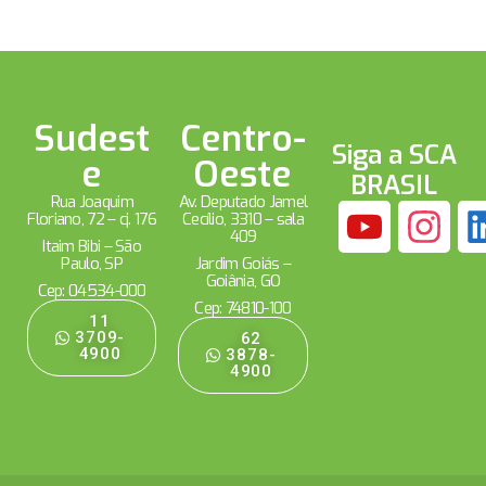
Sudest
Centro-
Siga a SCA
e
Oeste
BRASIL
Rua Joaquim
Av. Deputado Jamel
Floriano, 72 – cj. 176
Cecílio, 3310 – sala
409
Itaim Bibi – São
Paulo, SP
Jardim Goiás –
Goiânia, GO
Cep: 04534-000
Cep: 74810-100
11
3709-
62
4900
3878-
4900