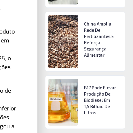
.
China Amplia
Rede De
roduto
Fertilizantes E
l em
Reforça
Segurança
Alimentar
5, o
ções
B17 Pode Elevar
o de
Produção De
Biodiesel Em
1,5 Bilhão De
nferior
Litros
ções
egou a