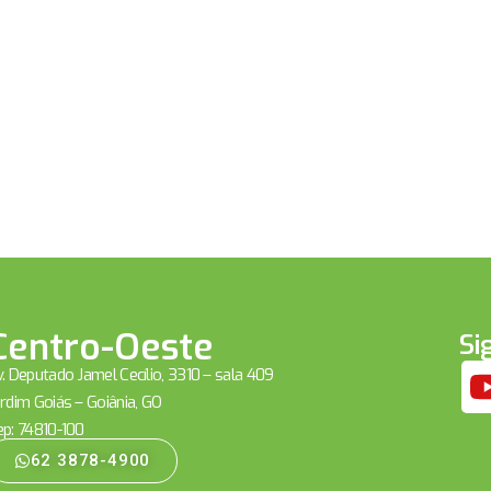
Centro-Oeste
Si
. Deputado Jamel Cecílio, 3310 – sala 409
rdim Goiás – Goiânia, GO
ep: 74810-100
62 3878-4900