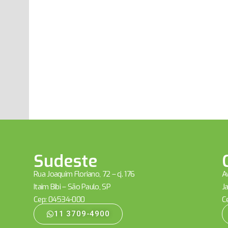
Sudeste
Rua Joaquim Floriano, 72 – cj. 176
Av
Itaim Bibi – São Paulo, SP
Ja
Cep: 04534-000
C
11 3709-4900