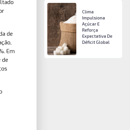
ultado
or
Clima
Impulsiona
Açúcar E
Reforça
da de
Expectativa De
ação,
Déficit Global
2%. Em
 de
ços
o