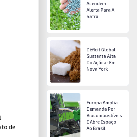
Acendem
Alerta Para A
Safra
Déficit Global
Sustenta Alta
Do Açúcar Em
Nova York
Europa Amplia
m
Demanda Por
Biocombustíveis
l
E Abre Espaço
ato de
Ao Brasil