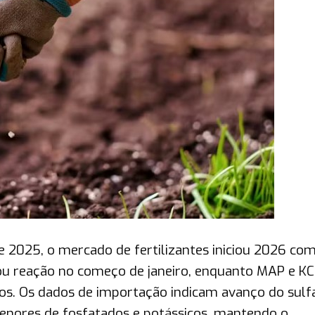
e 2025, o mercado de fertilizantes iniciou 2026 co
tou reação no começo de janeiro, enquanto MAP e KC
s. Os dados de importação indicam avanço do sulf
nores de fosfatados e potássicos, mantendo o