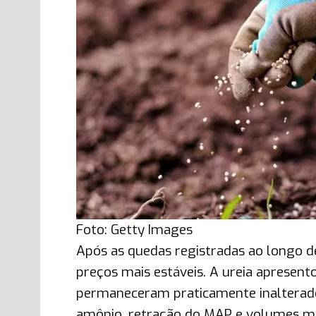
Foto: Getty Images
Após as quedas registradas ao longo d
preços mais estáveis. A ureia apresen
permaneceram praticamente inalterado
amônio, retração do MAP e volumes me