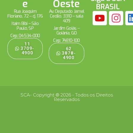
e
Oeste
BRASIL
Rua Joaquim
Av. Deputado Jamel
Floriano, 72 – cj. 176
Cecílio, 3310 – sala
409
Itaim Bibi – São
Paulo, SP
Jardim Goiás –
Goiânia, GO
Cep: 04534-000
Cep: 74810-100
11
3709-
62
4900
3878-
4900
SCA- Copyright ® 2026 - Todos os Direitos
Reservados