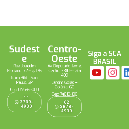
Sudest
Centro-
Siga a SCA
e
Oeste
BRASIL
Rua Joaquim
Av. Deputado Jamel
Floriano, 72 – cj. 176
Cecílio, 3310 – sala
409
Itaim Bibi – São
Paulo, SP
Jardim Goiás –
Goiânia, GO
Cep: 04534-000
Cep: 74810-100
11
3709-
62
4900
3878-
4900