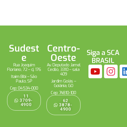
Sudest
Centro-
Siga a SCA
e
Oeste
BRASIL
Rua Joaquim
Av. Deputado Jamel
Floriano, 72 – cj. 176
Cecílio, 3310 – sala
409
Itaim Bibi – São
Paulo, SP
Jardim Goiás –
Goiânia, GO
Cep: 04534-000
Cep: 74810-100
11
3709-
62
4900
3878-
4900