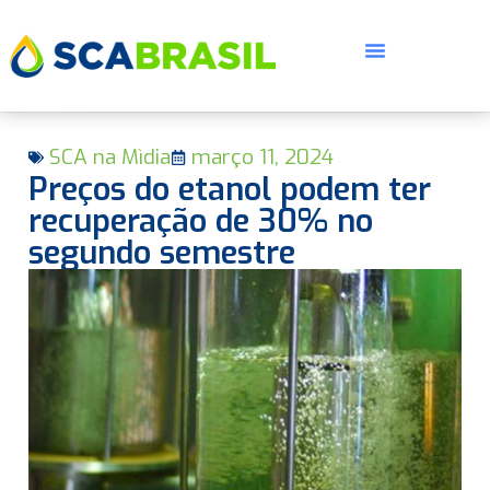
SCA na Mìdia
março 11, 2024
Preços do etanol podem ter
recuperação de 30% no
segundo semestre
E