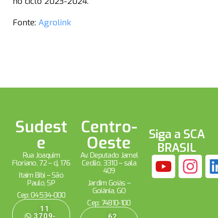
no ciclo 2023-2024.
Fonte:
Agrolink
Sudest
Centro-
Siga a SCA
e
Oeste
BRASIL
Rua Joaquim
Av. Deputado Jamel
Floriano, 72 – cj. 176
Cecílio, 3310 – sala
409
Itaim Bibi – São
Paulo, SP
Jardim Goiás –
Goiânia, GO
Cep: 04534-000
Cep: 74810-100
11
3709-
62