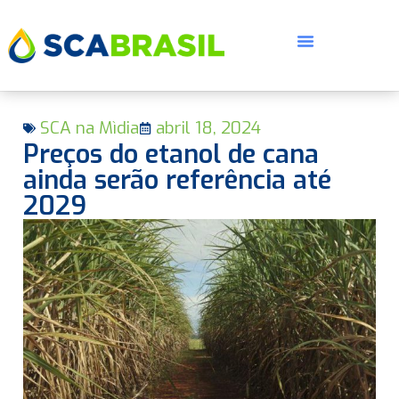
SCA na Mìdia
abril 18, 2024
Preços do etanol de cana
ainda serão referência até
2029
E