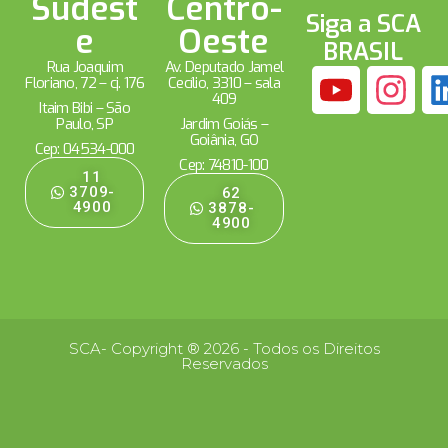
Sudest
Centro-
Siga a SCA
e
Oeste
BRASIL
Rua Joaquim
Av. Deputado Jamel
Floriano, 72 – cj. 176
Cecílio, 3310 – sala
409
Itaim Bibi – São
Paulo, SP
Jardim Goiás –
Goiânia, GO
Cep: 04534-000
Cep: 74810-100
11
3709-
62
4900
3878-
4900
SCA- Copyright ® 2026 - Todos os Direitos
Reservados