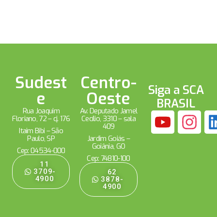
Sudest
Centro-
Siga a SCA
e
Oeste
BRASIL
Rua Joaquim
Av. Deputado Jamel
Floriano, 72 – cj. 176
Cecílio, 3310 – sala
409
Itaim Bibi – São
Paulo, SP
Jardim Goiás –
Goiânia, GO
Cep: 04534-000
Cep: 74810-100
11
3709-
62
4900
3878-
4900