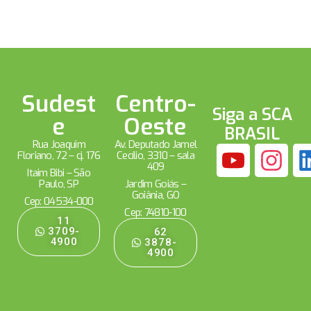
Sudest
Centro-
Siga a SCA
e
Oeste
BRASIL
Rua Joaquim
Av. Deputado Jamel
Floriano, 72 – cj. 176
Cecílio, 3310 – sala
409
Itaim Bibi – São
Paulo, SP
Jardim Goiás –
Goiânia, GO
Cep: 04534-000
Cep: 74810-100
11
3709-
62
4900
3878-
4900