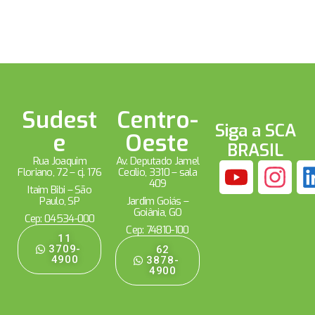
Sudest
Centro-
Siga a SCA
e
Oeste
BRASIL
Rua Joaquim
Av. Deputado Jamel
Floriano, 72 – cj. 176
Cecílio, 3310 – sala
409
Itaim Bibi – São
Paulo, SP
Jardim Goiás –
Goiânia, GO
Cep: 04534-000
Cep: 74810-100
11
3709-
62
4900
3878-
4900