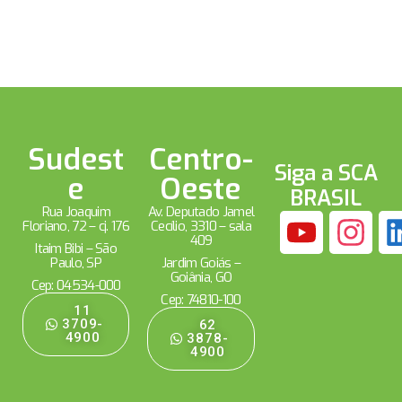
Sudest
Centro-
Siga a SCA
e
Oeste
BRASIL
Rua Joaquim
Av. Deputado Jamel
Floriano, 72 – cj. 176
Cecílio, 3310 – sala
409
Itaim Bibi – São
Paulo, SP
Jardim Goiás –
Goiânia, GO
Cep: 04534-000
Cep: 74810-100
11
3709-
62
4900
3878-
4900