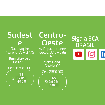
Sudest
Centro-
Siga a SCA
e
Oeste
BRASIL
Rua Joaquim
Av. Deputado Jamel
Floriano, 72 – cj. 176
Cecílio, 3310 – sala
409
Itaim Bibi – São
Paulo, SP
Jardim Goiás –
Goiânia, GO
Cep: 04534-000
Cep: 74810-100
11
3709-
62
4900
3878-
4900