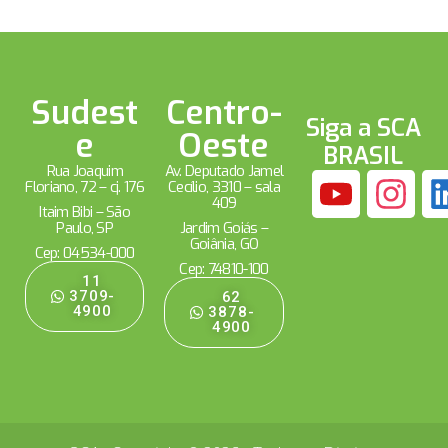
Sudest
Centro-
Siga a SCA
e
Oeste
BRASIL
Rua Joaquim
Av. Deputado Jamel
Floriano, 72 – cj. 176
Cecílio, 3310 – sala
409
Itaim Bibi – São
Paulo, SP
Jardim Goiás –
Goiânia, GO
Cep: 04534-000
Cep: 74810-100
11
3709-
62
4900
3878-
4900